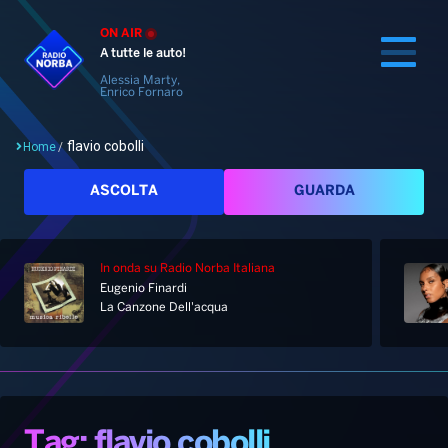
ON AIR
A tutte le auto!
Alessia Marty,
Enrico Fornaro
flavio cobolli
Home
/
Cerca
ASCOLTA
GUARDA
In onda
su Radio Norba Italiana
Home
Eugenio Finardi
La Canzone Dell'acqua
Radio
Notizie
Palinsesto
Pod&Play
Classifiche
Top News
Tag: flavio cobolli