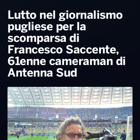
Radio Norba News TV
PALATOUR
Musica e Spettacolo
Notiziario
Generale
Lutto nel giornalismo
pugliese per la
Voce al Bari
Sport
Interviste
Novità
scomparsa di
Battiti Live 2026
Radio Norba Consiglia
Oroscopo
Francesco Saccente,
Leggerissime
Speciale Astrabilia 2026
Gallery
61enne cameraman di
Antenna Sud