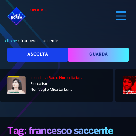
ON AIR
francesco saccente
Home
/
Cerca
ASCOLTA
GUARDA
In onda
su Radio Norba Italiana
Home
Fiordaliso
Non Voglio Mica La Luna
Radio
Notizie
Palinsesto
Pod&Play
Classifiche
Top News
Tag: francesco saccente
Gallery
Giochi&Concorsi
Locali
Playlist
Hit Dance