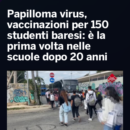
Radio Norba News TV
PALATOUR
Musica e Spettacolo
Notiziario
Generale
Papilloma virus,
vaccinazioni per 150
Voce al Bari
Sport
Interviste
Novità
studenti baresi: è la
Battiti Live 2026
Radio Norba Consiglia
Oroscopo
prima volta nelle
Leggerissime
Speciale Astrabilia 2026
Gallery
scuole dopo 20 anni