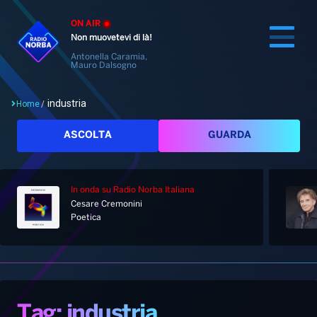
ON AIR
Non muovetevi di là!
Antonella Caramia,
Mauro Dalsogno
industria
Home
/
Cerca
ASCOLTA
GUARDA
In onda
su Radio Norba Italiana
Home
Cesare Cremonini
Poetica
Radio
Notizie
Palinsesto
Pod&Play
Classifiche
Top News
Tag: industria