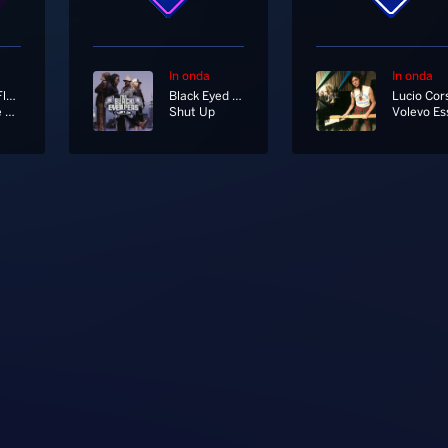
In onda
In onda
Roberta Flack
Black Eyed Peas
Lucio Cors
Killing Me Softly With His Song
Shut Up