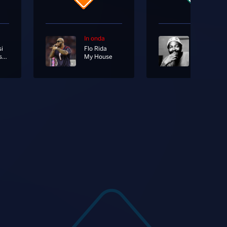
In onda
In onda
i
Flo Rida
Marvin Ga
Volevo Essere Un Duro
My House