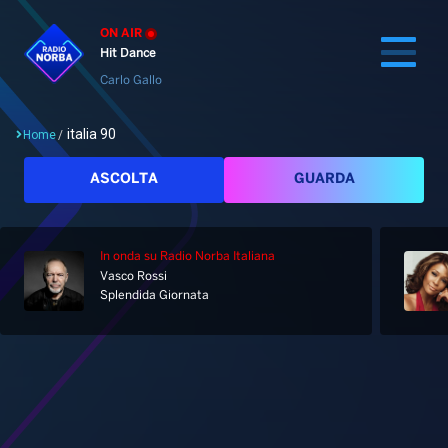
ON AIR
Hit Dance
Carlo Gallo
italia 90
Home
/
Cerca
ASCOLTA
GUARDA
In onda
su Radio Norba Italiana
Home
Vasco Rossi
Splendida Giornata
Radio
Notizie
Palinsesto
Pod&Play
Classifiche
Top News
Tag: italia 90
Gallery
Giochi&Concorsi
Locali
Playlist
Hit Dance