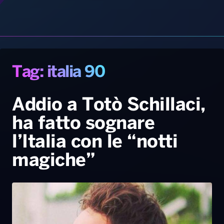
Radio Norba News TV
PALATOUR
Musica e Spettacolo
Notiziario
Generale
Addio a Totò Schillaci,
ha fatto sognare
Voce al Bari
Sport
Interviste
Novità
l’Italia con le “notti
Battiti Live 2026
Radio Norba Consiglia
Oroscopo
magiche”
Leggerissime
Speciale Astrabilia 2026
Gallery