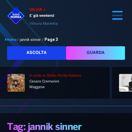
ON AIR
E’ già weekend
Vittoria Marletta
Page 3
Home
/
jannik sinner
/
Cerca
ASCOLTA
GUARDA
In onda
su Radio Norba Italiana
Home
Cesare Cremonini
Maggese
Radio
Notizie
Palinsesto
Pod&Play
Classifiche
Top News
Tag: jannik sinner
Gallery
Giochi&Concorsi
Locali
Playlist
Hit Dance