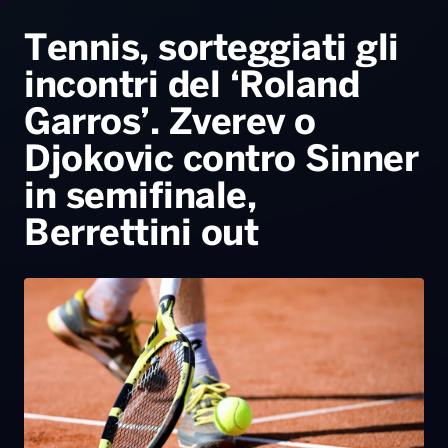
Radio Norba News TV
PALATOUR
Musica e Spettacolo
Notiziario
Generale
Tennis, sorteggiati gli
incontri del ‘Roland
Voce al Bari
Sport
Interviste
Novità
Garros’. Zverev o
Battiti Live 2026
Radio Norba Consiglia
Oroscopo
Djokovic contro Sinner
Leggerissime
Speciale Astrabilia 2026
Gallery
in semifinale,
Berrettini out