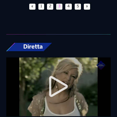
«
1
2
3
4
5
»
Diretta