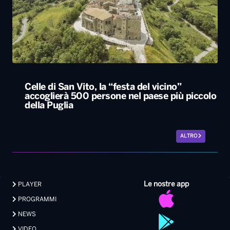
Celle di San Vito, la “festa del vicino”
accoglierà 500 persone nel paese più piccolo
della Puglia
ALTRO
Le nostre app
PLAYER
PROGRAMMI
NEWS
VIDEO
FOTO
LAVORA CON NOI
EVENTI LIVE
CONTATTI PUBBLICITÀ
MEDIA PARTNERSHIP