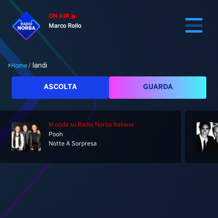
ON AIR
Marco Rollo
landi
Home
/
Cerca
ASCOLTA
GUARDA
In onda
su Radio Norba Italiana
Home
Pooh
Notte A Sorpresa
Radio
Notizie
Palinsesto
Pod&Play
Classifiche
Top News
Tag: landi
Gallery
Giochi&Concorsi
Locali
Playlist
Hit Dance