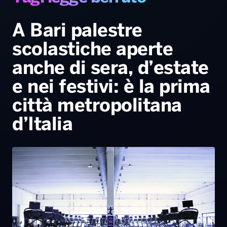
Gallery
Giochi&Concorsi
Locali
Playlist
Hit Dance
Radio Norba News TV
PALATOUR
Musica e Spettacolo
Notiziario
Generale
A Bari palestre
scolastiche aperte
Voce al Bari
Sport
Interviste
Novità
anche di sera, d’estate
Battiti Live 2026
Radio Norba Consiglia
Oroscopo
e nei festivi: è la prima
Leggerissime
Speciale Astrabilia 2026
Gallery
città metropolitana
d’Italia