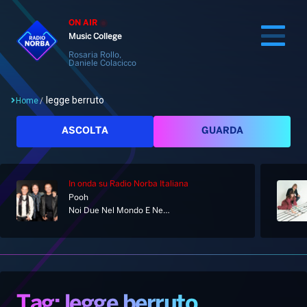
ON AIR
Music College
Rosaria Rollo,
Daniele Colacicco
legge berruto
Home
/
Cerca
ASCOLTA
GUARDA
In onda
su Radio Norba Italiana
Home
Pooh
Noi Due Nel Mondo E Nell'anima
Radio
Notizie
Palinsesto
Pod&Play
Classifiche
Top News
Tag: legge berruto