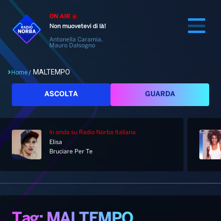
ON AIR
Non muovetevi di là!
Antonella Caramia,
Mauro Dalsogno
MALTEMPO
Home
/
Cerca
ASCOLTA
GUARDA
In onda
su Radio Norba Italiana
Home
Elisa
Bruciare Per Te
Radio
Notizie
Palinsesto
Pod&Play
Classifiche
Top News
Tag: MALTEMPO