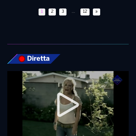
1
2
3
…
12
»
Diretta