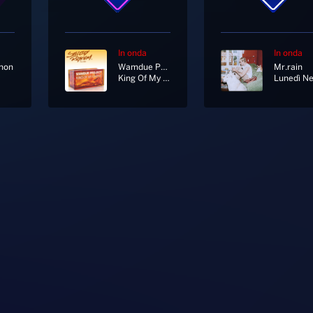
In onda
In onda
non
Wamdue Project
Mr.rain
King Of My Castle
Lunedì N