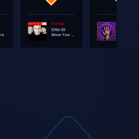
In onda
In onda
Eiffel 65
Achille La
ero
Move Your Body
Me Ne Fr