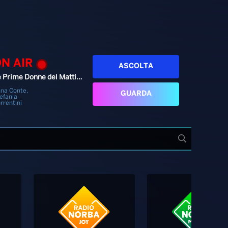
ON AIR
ASCOLTA
Le Prime Donne del Mattino
na Conte,
GUARDA
efania
rrentini