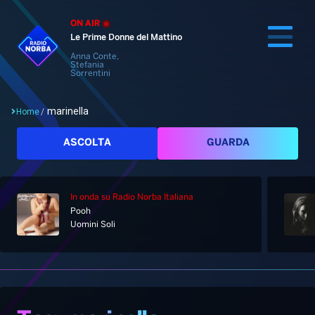
ON AIR
Le Prime Donne del Mattino
Anna Conte,
Stefania
Sorrentini
marinella
Home
/
Cerca
ASCOLTA
GUARDA
In onda
su Radio Norba Italiana
Home
Pooh
Uomini Soli
Radio
Notizie
Palinsesto
Pod&Play
Classifiche
Top News