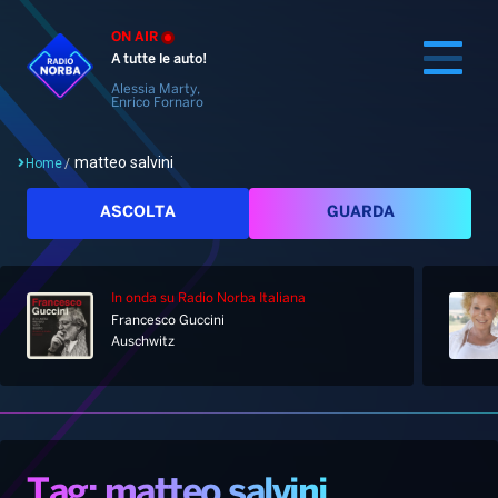
ON AIR
A tutte le auto!
Alessia Marty,
Enrico Fornaro
matteo salvini
Home
/
Cerca
ASCOLTA
GUARDA
In onda
su Radio Norba Italiana
Home
Francesco Guccini
Auschwitz
Radio
Notizie
Palinsesto
Pod&Play
Classifiche
Top News
Tag: matteo salvini