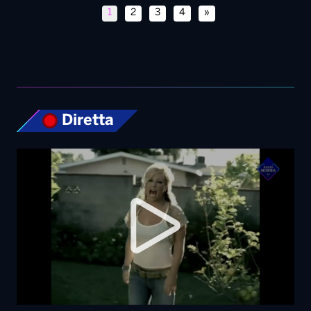
1
2
3
4
»
Diretta