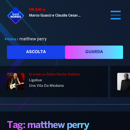
ON AIR
Marco Guacci e Claudia Cesaroni
matthew perry
Home
/
Cerca
ASCOLTA
GUARDA
In onda
su Radio Norba Italiana
Home
Ligabue
Una Vita Da Mediano
Radio
Notizie
Palinsesto
Pod&Play
Classifiche
Top News
Tag: matthew perry
Gallery
Giochi&Concorsi
Locali
Playlist
Hit Dance