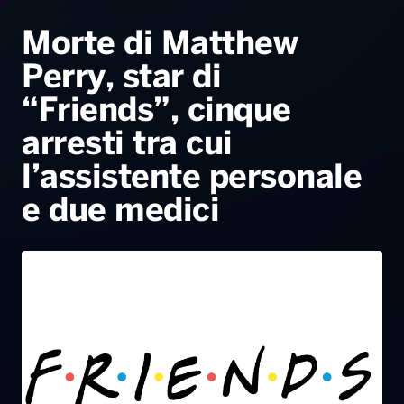
Radio Norba News TV
PALATOUR
Musica e Spettacolo
Notiziario
Generale
Morte di Matthew
Perry, star di
Voce al Bari
Sport
Interviste
Novità
“Friends”, cinque
Battiti Live 2026
Radio Norba Consiglia
Oroscopo
arresti tra cui
Leggerissime
Speciale Astrabilia 2026
Gallery
l’assistente personale
e due medici