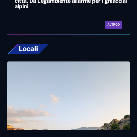
città. Da Legambiente allarme per i ghiacciai
alpini
ALTRO
Locali