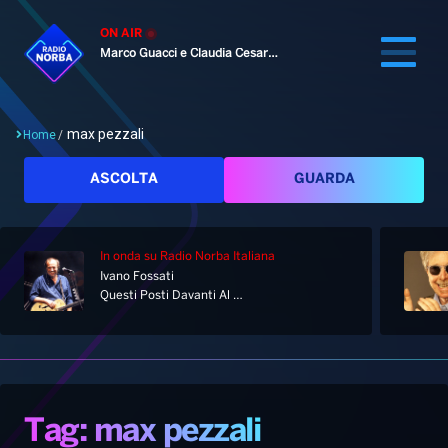
ON AIR
Marco Guacci e Claudia Cesaroni
max pezzali
Home
/
Cerca
ASCOLTA
GUARDA
In onda
su Radio Norba Italiana
Home
Ivano Fossati
Questi Posti Davanti Al Mare
Radio
Notizie
Palinsesto
Pod&Play
Classifiche
Top News
Tag: max pezzali
Gallery
Giochi&Concorsi
Locali
Playlist
Hit Dance