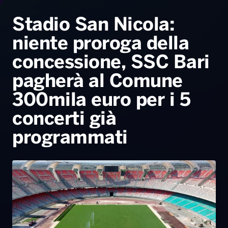
Radio Norba News TV
PALATOUR
Musica e Spettacolo
Notiziario
Generale
Stadio San Nicola:
niente proroga della
Voce al Bari
Sport
Interviste
Novità
concessione, SSC Bari
Battiti Live 2026
Radio Norba Consiglia
Oroscopo
pagherà al Comune
Leggerissime
Speciale Astrabilia 2026
Gallery
300mila euro per i 5
concerti già
programmati