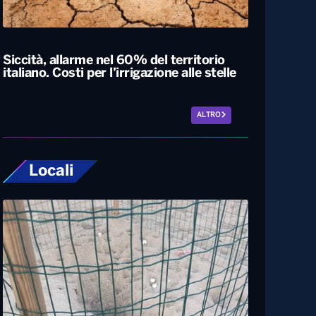
Esodo estivo, nuovo sabato da bollino
nero sulle strade. Previsti oltre 25 milioni
di spostamenti nel weekend
Siccità, allarme nel 60% del territorio
italiano. Costi per l’irrigazione alle stelle
ALTRO