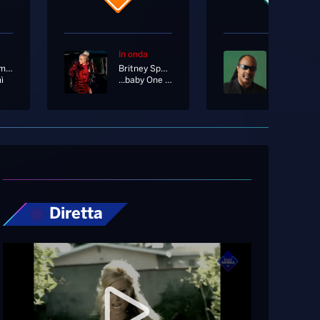
In onda
In onda
Rosa Chemical
Britney Spears
ì
...baby One More Time