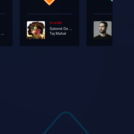
In onda
In onda
Salomé De Bahia
Mahmood
La Rabbia Non Ti Basta
Taj Mahal
Soldi