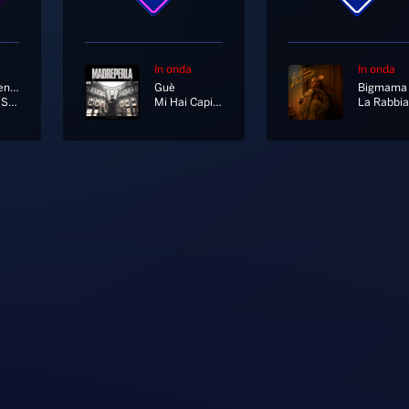
In onda
In onda
Marco Mengoni
Guè
Bigmama
Solo Due Satelliti
Mi Hai Capito O No