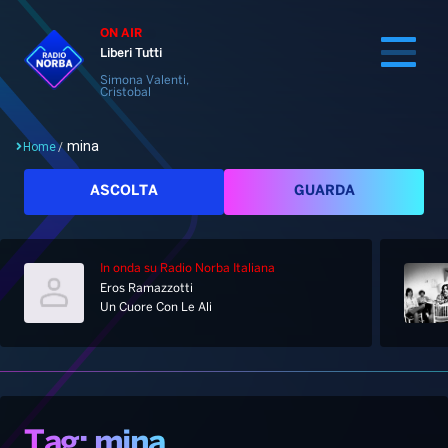
ON AIR
Liberi Tutti
Simona Valenti,
Cristobal
mina
Home
/
Cerca
ASCOLTA
GUARDA
In onda
su Radio Norba Italiana
Home
Eros Ramazzotti
Un Cuore Con Le Ali
Radio
Notizie
Palinsesto
Pod&Play
Classifiche
Top News
Tag: mina