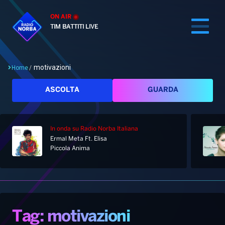
ON AIR
TIM BATTITI LIVE
motivazioni
Home
/
Cerca
ASCOLTA
GUARDA
In onda
su Radio Norba Italiana
Home
Ermal Meta Ft. Elisa
Piccola Anima
Radio
Notizie
Palinsesto
Pod&Play
Classifiche
Top News
Tag: motivazioni
Gallery
Giochi&Concorsi
Locali
Playlist
Hit Dance