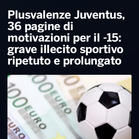
Radio Norba News TV
PALATOUR
Musica e Spettacolo
Notiziario
Generale
Plusvalenze Juventus,
36 pagine di
Voce al Bari
Sport
Interviste
Novità
motivazioni per il -15:
Battiti Live 2026
Radio Norba Consiglia
Oroscopo
grave illecito sportivo
Leggerissime
Speciale Astrabilia 2026
Gallery
ripetuto e prolungato