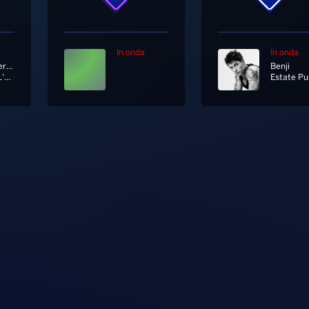
In onda
In onda
Tiziano Ferro Ft. Massimo Ranieri
Benji
Perdere L'amore
Estate Pu