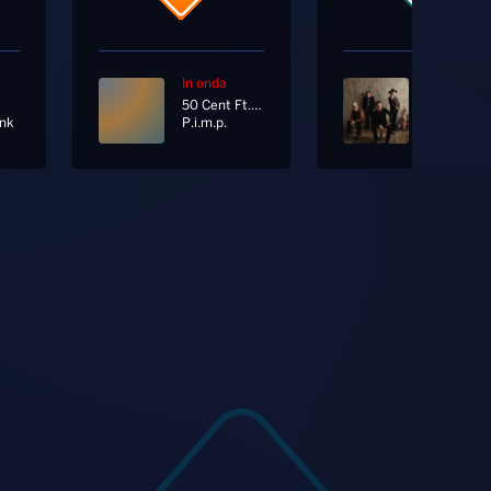
In onda
In onda
50 Cent Ft. Snoop Dogg
nk
P.i.m.p.