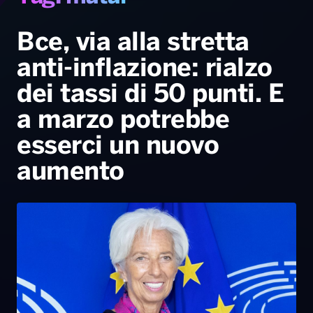
Gallery
Giochi&Concorsi
Locali
Playlist
Hit Dance
Radio Norba News TV
PALATOUR
Musica e Spettacolo
Notiziario
Generale
Bce, via alla stretta
anti-inflazione: rialzo
Voce al Bari
Sport
Interviste
Novità
dei tassi di 50 punti. E
Battiti Live 2026
Radio Norba Consiglia
Oroscopo
a marzo potrebbe
Leggerissime
Speciale Astrabilia 2026
Gallery
esserci un nuovo
aumento