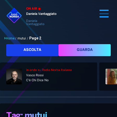
ON AIR
Daniela Vantaggiato
Daniela
Vantaggiato
Page 2
Home
/
mutui
/
Cerca
ASCOLTA
GUARDA
In onda
su Radio Norba Italiana
Home
Vasco Rossi
C'è Chi Dice No
Radio
Notizie
Palinsesto
Pod&Play
Classifiche
Top News
Tag: mutui