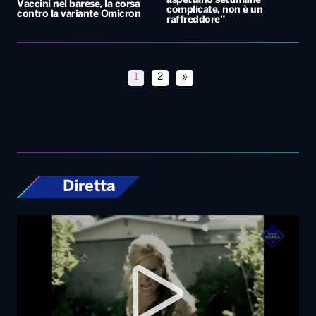
aspettano settimane
Vaccini nel barese, la corsa
complicate, non è un
contro la variante Omicron
raffreddore”
1
2
»
Diretta