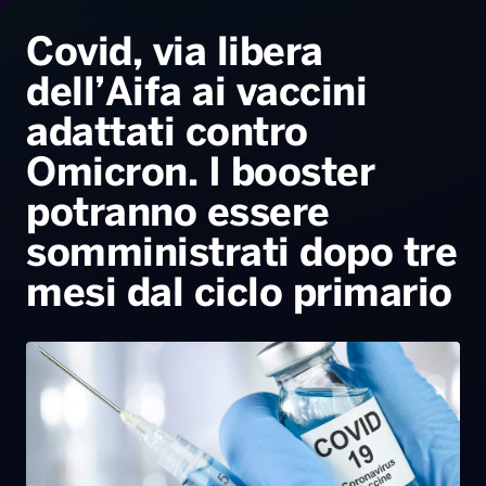
Radio Norba News TV
PALATOUR
Musica e Spettacolo
Notiziario
Generale
Covid, via libera
dell’Aifa ai vaccini
Voce al Bari
Sport
Interviste
Novità
adattati contro
Battiti Live 2026
Radio Norba Consiglia
Oroscopo
Omicron. I booster
Leggerissime
Speciale Astrabilia 2026
Gallery
potranno essere
somministrati dopo tre
mesi dal ciclo primario