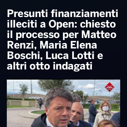
Radio Norba News TV
PALATOUR
Musica e Spettacolo
Notiziario
Generale
Presunti finanziamenti
illeciti a Open: chiesto
Voce al Bari
Sport
Interviste
Novità
il processo per Matteo
Battiti Live 2026
Radio Norba Consiglia
Oroscopo
Renzi, Maria Elena
Leggerissime
Speciale Astrabilia 2026
Gallery
Boschi, Luca Lotti e
altri otto indagati