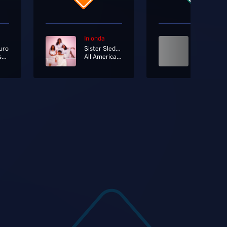
In onda
In onda
uro
Sister Sledge
Amore Disperato
All American Girls