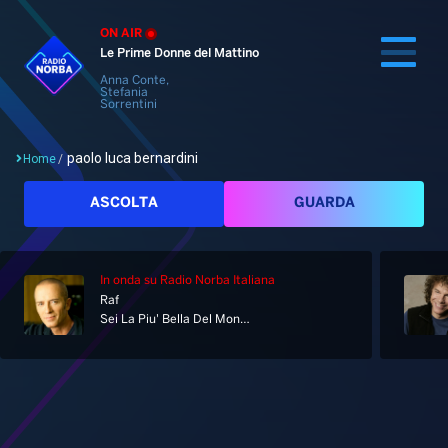
ON AIR
Le Prime Donne del Mattino
Anna Conte,
Stefania
Sorrentini
paolo luca bernardini
Home
/
Cerca
ASCOLTA
GUARDA
In onda
su Radio Norba Italiana
Home
Raf
Sei La Piu' Bella Del Mondo
Radio
Notizie
Palinsesto
Pod&Play
Classifiche
Top News