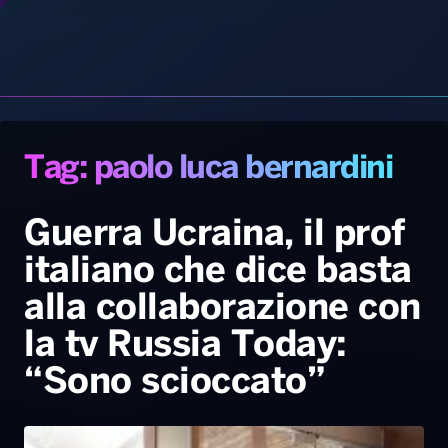
Tag: paolo luca bernardini
Gallery
Giochi&Concorsi
Locali
Playlist
Hit Dance
Radio Norba News TV
PALATOUR
Musica e Spettacolo
Notiziario
Generale
Guerra Ucraina, il prof
italiano che dice basta
Voce al Bari
Sport
Interviste
Novità
alla collaborazione con
Battiti Live 2026
Radio Norba Consiglia
Oroscopo
la tv Russia Today:
Leggerissime
Speciale Astrabilia 2026
Gallery
“Sono scioccato”