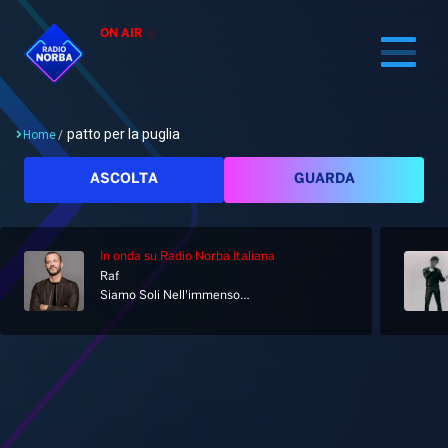
ON AIR
patto per la puglia
Home
/
Cerca
ASCOLTA
GUARDA
In onda
su Radio Norba Italiana
Home
Raf
Siamo Soli Nell'immenso Vuoto Che C'è [New Version]
Radio
Notizie
Palinsesto
Pod&Play
Classifiche
Top News
Tag: patto per la puglia
Gallery
Giochi&Concorsi
Locali
Playlist
Hit Dance