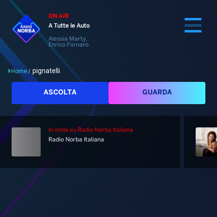
ON AIR
A Tutte le Auto
Alessia Marty,
Enrico Fornaro
pignatelli
Home
/
Cerca
ASCOLTA
GUARDA
In onda
su Radio Norba Italiana
Home
Radio Norba Italiana
Radio
Notizie
Palinsesto
Pod&Play
Classifiche
Top News
Tag: pignatelli