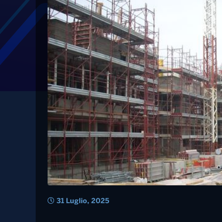
Tag: pnrr
Pnrr, il Sud perde 11
risorse per gli inves