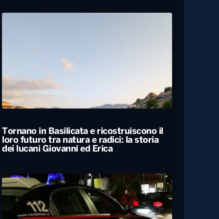
Carabiniere compie 100 anni nel
Foggiano, festa con famiglia e colleghi