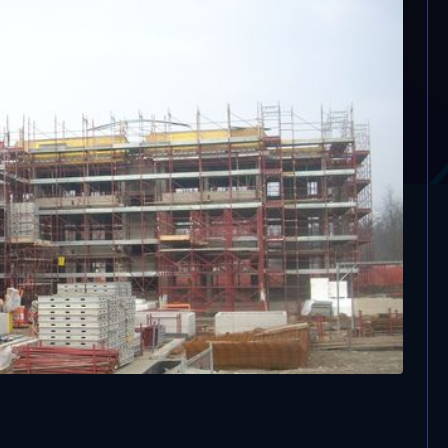
 miliardi. Al Nord più
timenti