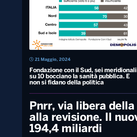
19 Giugno, 2024
Svimez: “Nel 2023 prodotto interno
lordo del Sud cresciuto più della medi
nazionale. La spinta dal Pnrr”