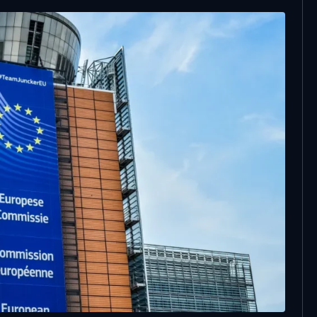
17 Maggio, 2024
Pnrr, allarme dell’Ance: “In Puglia 1297
progetti non saranno finanziati”. Fitto:
“Nessuna opera definanziata”
la Commissione europea
ovo Piano italiano vale