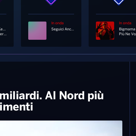
In onda
In onda
Dermot Kennedy
Seguici Anche In Diretta Tv Al Canale 11 E 730 Di Sky
Bigmama
Outnumbered
Più Ne Vo