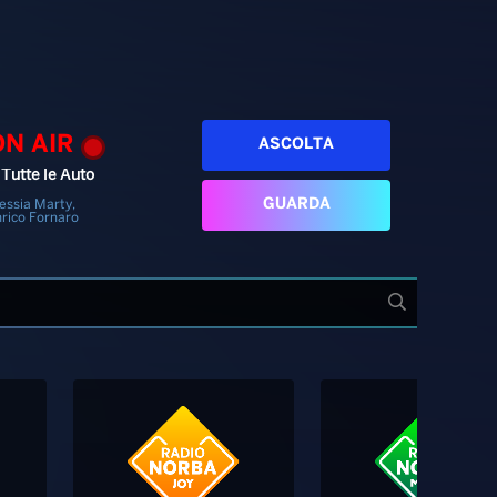
ON AIR
ASCOLTA
 Tutte le Auto
GUARDA
essia Marty,
rico Fornaro