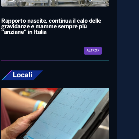
L’estate più calda di sempre, afa sino a
Ferragosto. A Napoli le temperature
sfiorano i 50 gradi
Rapporto nascite, continua il calo delle
gravidanze e mamme sempre più
“anziane” in Italia
ALTRO