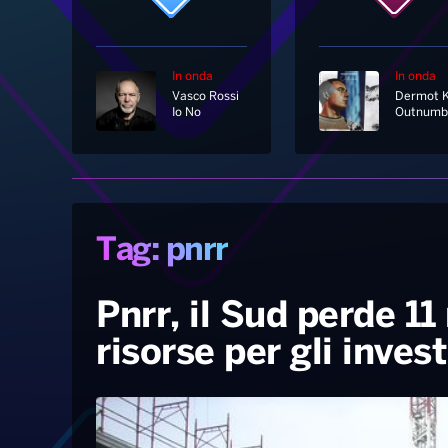
In onda
In onda
Vasco Rossi
Io No