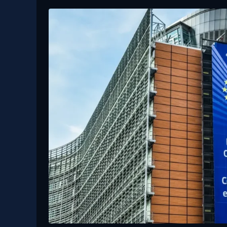
21 Maggio, 2024
Fondazione con il Sud, sei meridionali
su 10 bocciano la sanità pubblica. E
non si fidano della politica
Pnrr, via libera del
alla revisione. Il nu
194,4 miliardi