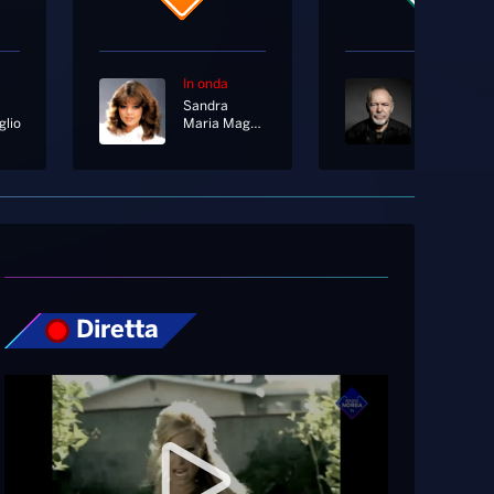
In onda
In onda
Sandra
Vasco Ros
glio
Maria Magdalena
Gabri