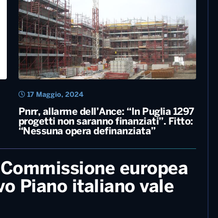
27 Maggio, 2024
Pnrr, insediata la cabina di regia in
a
Prefettura a Bari