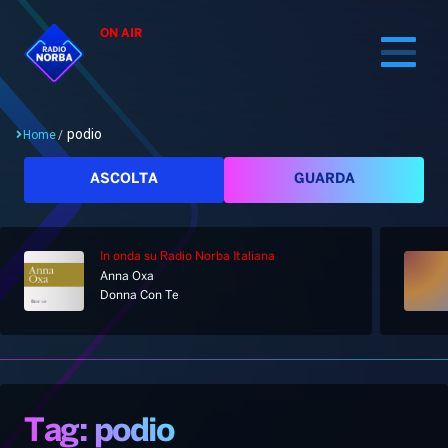
ON AIR
podio
Home
/
Cerca
ASCOLTA
GUARDA
In onda
su Radio Norba Italiana
Home
Anna Oxa
Donna Con Te
Radio
Notizie
Palinsesto
Pod&Play
Classifiche
Top News
Tag: podio
Gallery
Giochi&Concorsi
Locali
Playlist
Hit Dance