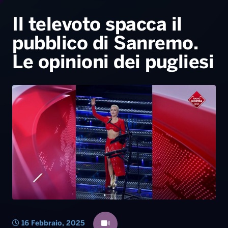
Radio Norba News TV
PALATOUR
Musica e Spettacolo
Notiziario
Generale
Il televoto spacca il
pubblico di Sanremo.
Voce al Bari
Sport
Interviste
Novità
Le opinioni dei pugliesi
Battiti Live 2026
Radio Norba Consiglia
Oroscopo
Leggerissime
Speciale Astrabilia 2026
Gallery
16 Febbraio, 2025