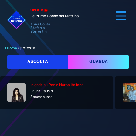
ON AIR
Le Prime Donne del Mattino
Anna Conte,
Stefania
Sorrentini
potestà
Home
/
Cerca
ASCOLTA
GUARDA
In onda
su Radio Norba Italiana
Home
Laura Pausini
Spaccacuore
Radio
Notizie
Palinsesto
Pod&Play
Classifiche
Top News