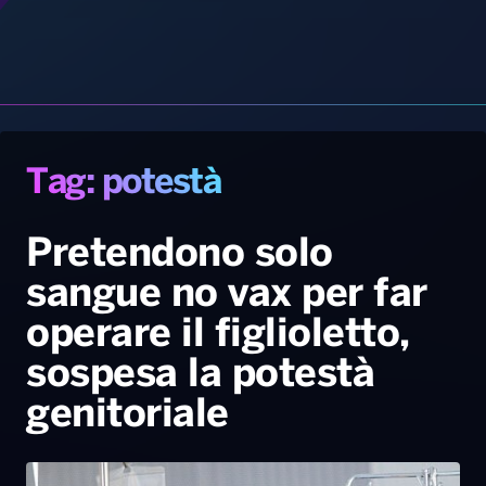
Tag: potestà
Gallery
Giochi&Concorsi
Locali
Playlist
Hit Dance
Radio Norba News TV
PALATOUR
Musica e Spettacolo
Notiziario
Generale
Pretendono solo
sangue no vax per far
Voce al Bari
Sport
Interviste
Novità
operare il figlioletto,
Battiti Live 2026
Radio Norba Consiglia
Oroscopo
sospesa la potestà
Leggerissime
Speciale Astrabilia 2026
Gallery
genitoriale