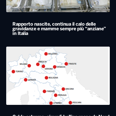
Caldo estremo, giovedì bollino rosso da Nord
a Sud. Nel weekend lieve miglioramento