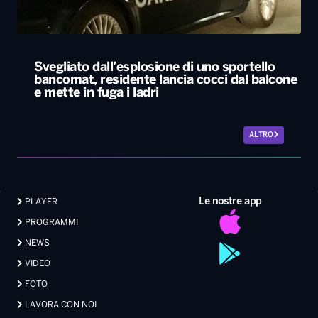
ALTRO
Le nostre app
PLAYER
PROGRAMMI
NEWS
VIDEO
FOTO
LAVORA CON NOI
EVENTI LIVE
CONTATTI PUBBLICITÀ
MEDIA PARTNERSHIP
Privacy
|
Preferenze Privacy
|
Cookie
|
Contatti