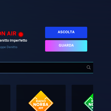
ASCOLTA
ON AIR
enitto Imperfetto
GUARDA
eppe Denitto