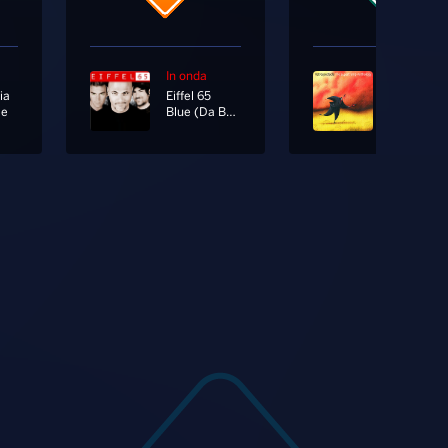
In onda
In onda
ia
Eiffel 65
Supertra
Me
Blue (Da Ba Dee)