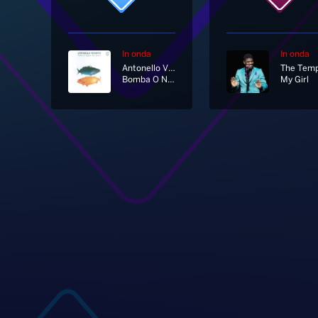
In onda
In onda
Antonello Venditti
Bomba O Non Bomba
My Girl