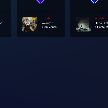
In onda
In onda
The Temptations
Jovanotti, Alfa
Elena D'el
Buon Vento
A Parte 