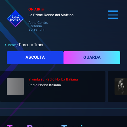
ON AIR
Le Prime Donne del Mattino
Anna Conte,
Stefania
Sorrentini
Procura Trani
Home
/
Cerca
ASCOLTA
GUARDA
In onda
su Radio Norba Italiana
Home
Radio Norba Italiana
Radio
Notizie
Palinsesto
Pod&Play
Classifiche
Top News