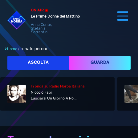
ON AIR
Le Prime Donne del Mattino
Anna Conte,
Stefania
Sorrentini
renato perrini
Home
/
Cerca
ASCOLTA
GUARDA
In onda
su Radio Norba Italiana
Home
Niccolò Fabi
Lasciarsi Un Giorno A Roma
Radio
Notizie
Palinsesto
Pod&Play
Classifiche
Top News