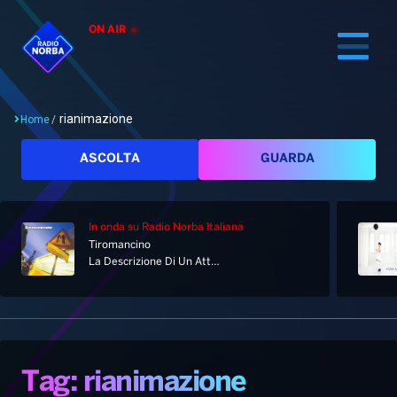
ON AIR
rianimazione
Home
/
Cerca
ASCOLTA
GUARDA
In onda
su Radio Norba Italiana
Home
Tiromancino
La Descrizione Di Un Attimo
Radio
Notizie
Palinsesto
Pod&Play
Classifiche
Top News
Tag: rianimazione
Gallery
Giochi&Concorsi
Locali
Playlist
Hit Dance