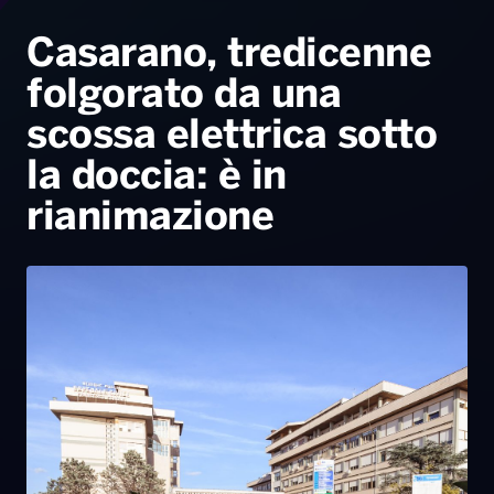
Radio Norba News TV
PALATOUR
Musica e Spettacolo
Notiziario
Generale
Casarano, tredicenne
folgorato da una
Voce al Bari
Sport
Interviste
Novità
scossa elettrica sotto
Battiti Live 2026
Radio Norba Consiglia
Oroscopo
la doccia: è in
Leggerissime
Speciale Astrabilia 2026
Gallery
rianimazione