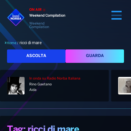
ON AIR
Weekend Compilation
Weekend
Compilation
ricci di mare
Home
/
Cerca
ASCOLTA
GUARDA
In onda
su Radio Norba Italiana
Home
Rino Gaetano
Aida
Radio
Notizie
Palinsesto
Pod&Play
Classifiche
Top News
Tag: ricci di mare