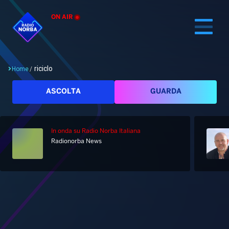
ON AIR
riciclo
Home
/
Cerca
ASCOLTA
GUARDA
In onda
su Radio Norba Italiana
Home
Radionorba News
Radio
Notizie
Palinsesto
Pod&Play
Classifiche
Top News
Tag: riciclo
Gallery
Giochi&Concorsi
Locali
Playlist
Hit Dance