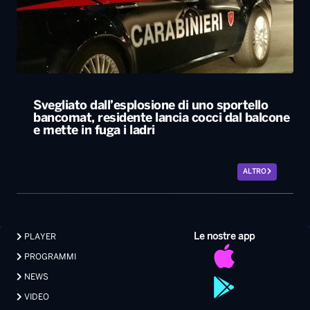
bancomat, residente lancia cocci dal balcone
e mette in fuga i ladri
ALTRO
Le nostre app
PLAYER
PROGRAMMI
NEWS
VIDEO
FOTO
LAVORA CON NOI
EVENTI LIVE
CONTATTI PUBBLICITÀ
MEDIA PARTNERSHIP