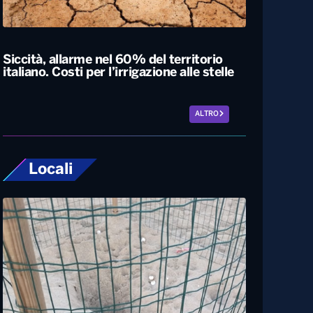
Esodo estivo, nuovo sabato da bollino
nero sulle strade. Previsti oltre 25 milioni
di spostamenti nel weekend
Siccità, allarme nel 60% del territorio
italiano. Costi per l’irrigazione alle stelle
ALTRO