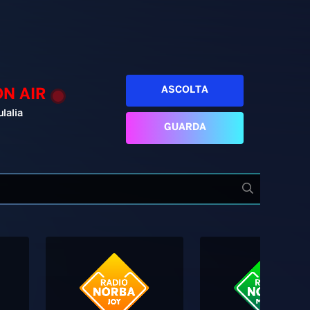
ASCOLTA
ON AIR
ulalia
GUARDA