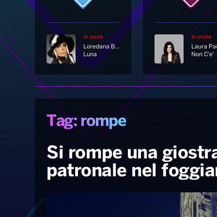
In onda
In onda
Loredana Bertè
Luna
Non C'e'