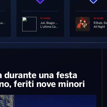
In onda
In onda
Laura Pausini
Juli, Biagio Antonacci
L'ultima Canzone
All Night