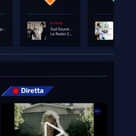
In onda
In onda
R3hab, Sophie And The Giants
Sud Sound System
Mia Martin
Le Radici Ca Tieni