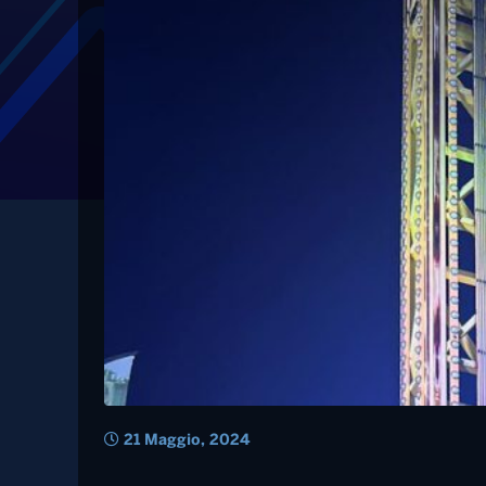
Tag: rompe
Si rompe una giostr
patronale nel foggia