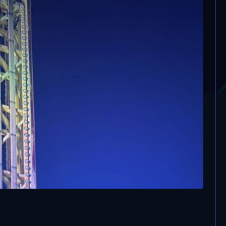
a durante una festa
no, feriti nove minori