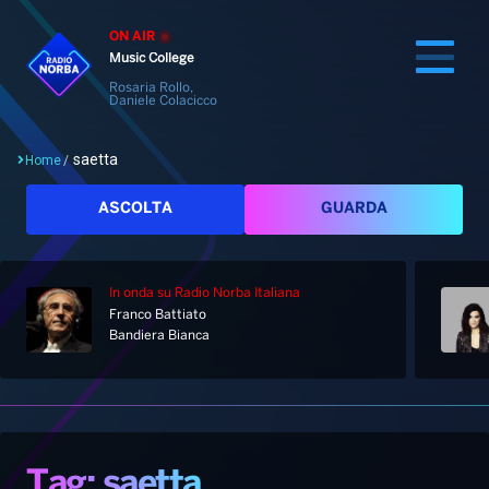
ON AIR
Music College
Rosaria Rollo,
Daniele Colacicco
saetta
Home
/
Cerca
ASCOLTA
GUARDA
In onda
su Radio Norba Italiana
Home
Franco Battiato
Bandiera Bianca
Radio
Notizie
Palinsesto
Pod&Play
Classifiche
Top News
Tag: saetta