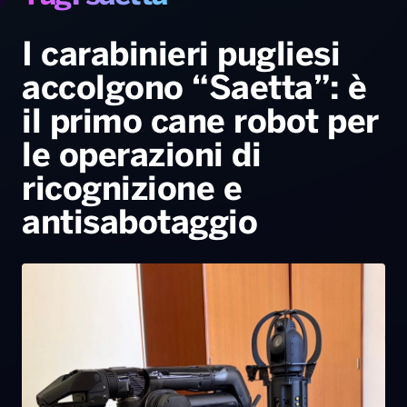
Gallery
Giochi&Concorsi
Locali
Playlist
Hit Dance
Radio Norba News TV
PALATOUR
Musica e Spettacolo
Notiziario
Generale
I carabinieri pugliesi
accolgono “Saetta”: è
Voce al Bari
Sport
Interviste
Novità
il primo cane robot per
Battiti Live 2026
Radio Norba Consiglia
Oroscopo
le operazioni di
Leggerissime
Speciale Astrabilia 2026
Gallery
ricognizione e
antisabotaggio