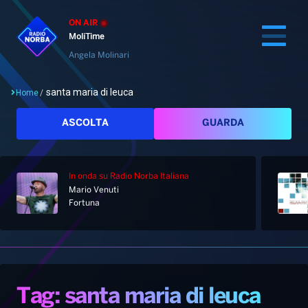
ON AIR
MoliTime
Angela Molinari
santa maria di leuca
Home
/
Cerca
ASCOLTA
GUARDA
In onda
su Radio Norba Italiana
Home
Mario Venuti
Fortuna
Radio
Notizie
Palinsesto
Pod&Play
Classifiche
Top News
Tag: santa maria di leuca
Gallery
Giochi&Concorsi
Locali
Playlist
Hit Dance