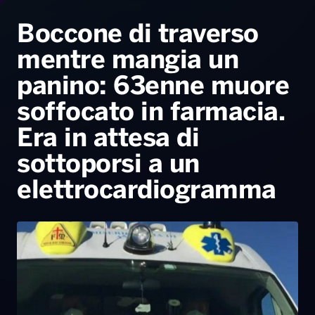
Radio Norba News TV
PALATOUR
Musica e Spettacolo
Notiziario
Generale
Boccone di traverso
mentre mangia un
Voce al Bari
Sport
Interviste
Novità
panino: 63enne muore
Battiti Live 2026
Radio Norba Consiglia
Oroscopo
soffocato in farmacia.
Leggerissime
Speciale Astrabilia 2026
Gallery
Era in attesa di
sottoporsi a un
elettrocardiogramma