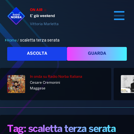
ON AIR
E’ già weekend
Vittoria Marletta
scaletta terza serata
Home
/
Cerca
ASCOLTA
GUARDA
In onda
su Radio Norba Italiana
Home
Cesare Cremonini
Maggese
Radio
Notizie
Palinsesto
Pod&Play
Classifiche
Top News
Tag: scaletta terza serata
Gallery
Giochi&Concorsi
Locali
Playlist
Hit Dance