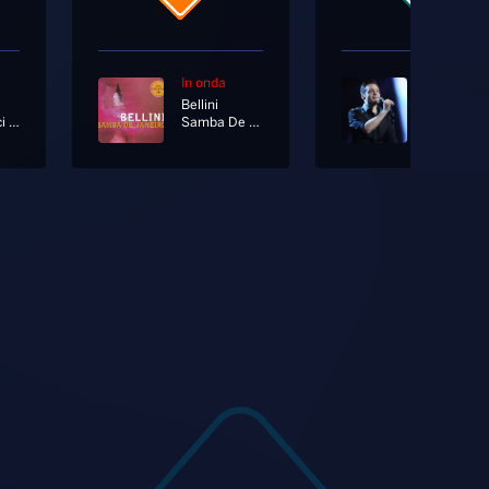
In onda
In onda
Bellini
Tiziano Fe
Tu Mi Piaci Tanto
Samba De Janeiro