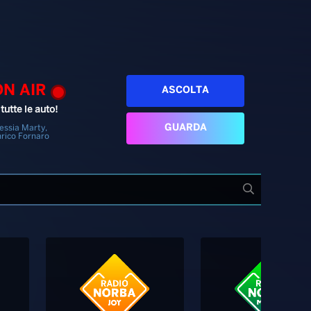
ON AIR
ASCOLTA
tutte le auto!
GUARDA
essia Marty,
rico Fornaro