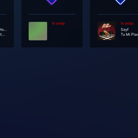
In onda
In onda
Whitney Houston
Sayf
I Have Nothing