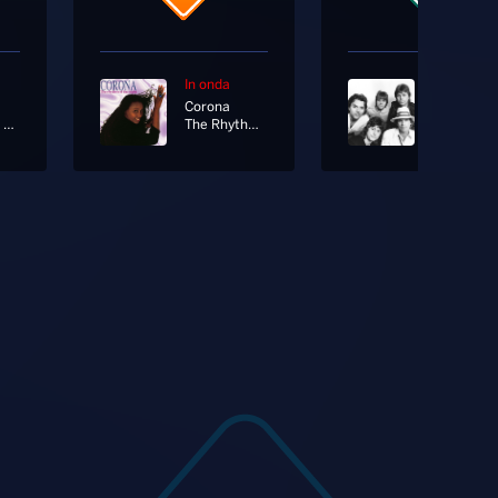
In onda
In onda
Corona
Survivor
Chiamo Io Chiami Tu
The Rhythm Of The Night