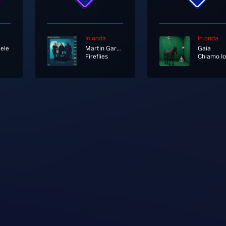
In onda
In onda
ele
Martin Garrix, U2
Gaia
Fireflies