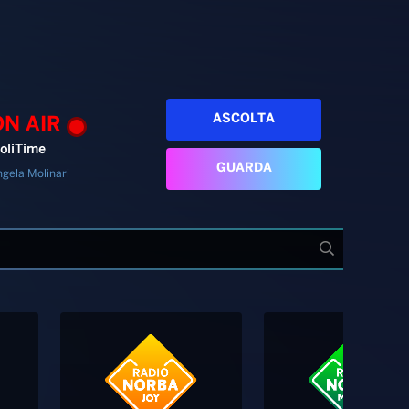
ASCOLTA
ON AIR
oliTime
GUARDA
gela Molinari