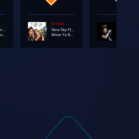
In onda
In onda
Fitness Forever Ft. Calcutta
Nina Sky Ft. Jabba
Zucchero
A Vele Spiegate
Move Ya Body