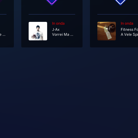
In onda
In onda
J-Ax
Inevitabile Follia
Vorrei Ma Non Posto