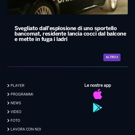
ALTRO
Le nostre app
PLAYER
PROGRAMMI
NEWS
VIDEO
FOTO
LAVORA CON NOI
EVENTI LIVE
CONTATTI PUBBLICITÀ
MEDIA PARTNERSHIP
Privacy
|
Preferenze Privacy
|
Cookie
|
Contatti