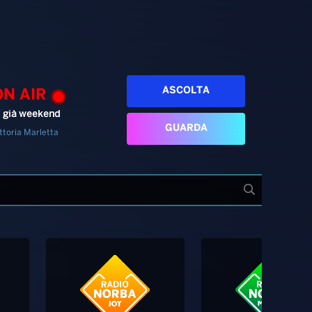
ASCOLTA
ON AIR
’ già weekend
GUARDA
ttoria Marletta