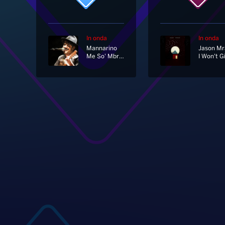
In onda
In onda
Mannarino
Jason Mr
Me So' Mbriacato