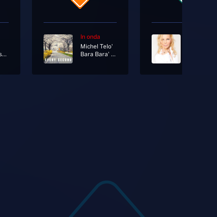
In onda
In onda
Michel Telo'
Patty Pra
My Body Isn't Ready
Bara Bara' [A Class Floor Mix]
Pazza Ide