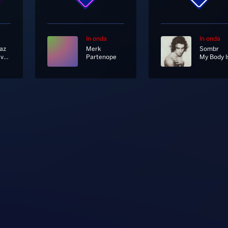
In onda
In onda
az
Merk
Sombr
I Won't Give Up
Partenope