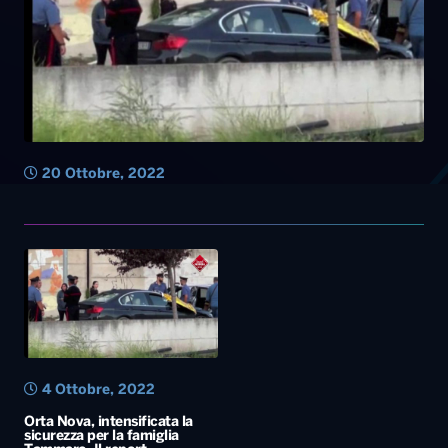
20 Ottobre, 2022
4 Ottobre, 2022
Orta Nova, intensificata la
sicurezza per la famiglia
Tammaro. Il report
dell’Antimafia: “Clan Gaeta
protagonista della criminalità
dauna”