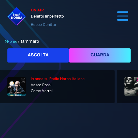
ON AIR
Denitto Imperfetto
Beppe Denitto
tammaro
Home
/
Cerca
ASCOLTA
GUARDA
In onda
su Radio Norba Italiana
Home
Vasco Rossi
Come Vorrei
Radio
Notizie
Palinsesto
Pod&Play
Classifiche
Top News
Tag: tammaro
Gallery
Giochi&Concorsi
Locali
Playlist
Hit Dance