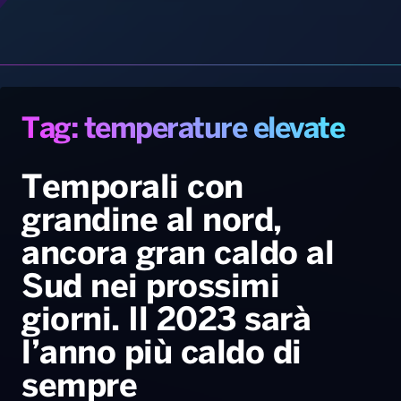
Radio Norba News TV
PALATOUR
Musica e Spettacolo
Notiziario
Generale
Voce al Bari
Sport
Interviste
Novità
Battiti Live 2026
Radio Norba Consiglia
Oroscopo
Tag: temperature elevate
Leggerissime
Speciale Astrabilia 2026
Gallery
Temporali con
grandine al nord,
ancora gran caldo al
Sud nei prossimi
giorni. Il 2023 sarà
l’anno più caldo di
sempre