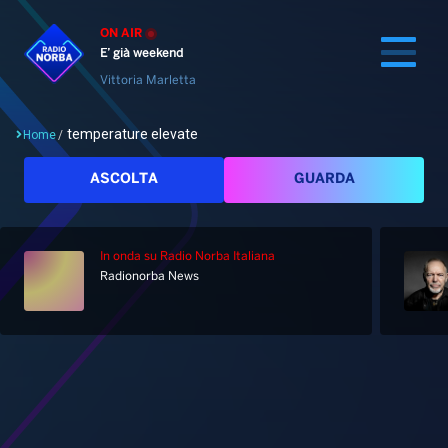
ON AIR
E’ già weekend
Vittoria Marletta
temperature elevate
Home
/
Cerca
ASCOLTA
GUARDA
In onda
su Radio Norba Italiana
Home
Radionorba News
Radio
Notizie
Palinsesto
Pod&Play
Classifiche
Top News
Gallery
Giochi&Concorsi
Locali
Playlist
Hit Dance