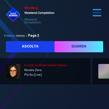
ON AIR
Weekend Compilation
Weekend
Compilation
Page 3
Home
/
tennis
/
Cerca
ASCOLTA
GUARDA
In onda
su Radio Norba Italiana
Home
Renato Zero
Più Su [Live]
Radio
Notizie
Palinsesto
Pod&Play
Classifiche
Top News
Tag: tennis