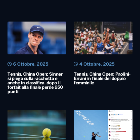
6 Ottobre, 2025
4 Ottobre, 2025
Tennis, China Open: Sinner
Tennis, China Open: Paolini-
si piega sulla racchetta e
Errani in finale del doppio
anche in classifica, dopo il
femminile
forfait alla finale perde 950
punti
2 Ottobre, 2025
29 Settembre, 2025
Tennis, Sinner è arrivato a
Tennis, Sinner in semifinale
Shanghai per il Masters
agli Atp500 di Pechino:
1000 cinese. Sabato
giocherà con De Minaur
l’esordio contro il tedesco
Altmaier