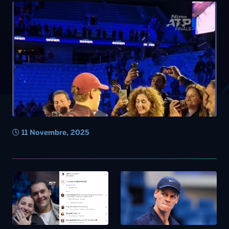
11 Novembre, 2025
11 Novembre, 2025
24 Ottobre, 2025
Atp finals di Torino, pausa
Tennis, Atp 500 di Vienna:
romantica durante il match
Sinner e Berrettini ai quarti
Fritz-Alcaraz: la proposta di
di finale
matrimonio nella kiss cam