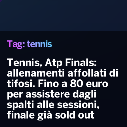
Gallery
Giochi&Concorsi
Locali
Playlist
Hit Dance
Radio Norba News TV
PALATOUR
Musica e Spettacolo
Notiziario
Generale
Tennis, Atp Finals:
allenamenti affollati di
Voce al Bari
Sport
Interviste
Novità
tifosi. Fino a 80 euro
Battiti Live 2026
Radio Norba Consiglia
Oroscopo
per assistere dagli
Leggerissime
Speciale Astrabilia 2026
Gallery
spalti alle sessioni,
finale già sold out