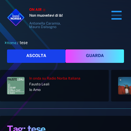
ON AIR
Non muovetevi di là!
Antonella Caramia,
Mauro Dalsogno
tese
Home
/
Cerca
ASCOLTA
GUARDA
In onda
su Radio Norba Italiana
Home
Fausto Leali
Io Amo
Radio
Notizie
Palinsesto
Pod&Play
Classifiche
Top News
Tag: tese