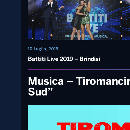
8 Settembre, 2020
Musica – Tiromancino, il nuovo singol
è “Finchè ti va”
10 Luglio, 2019