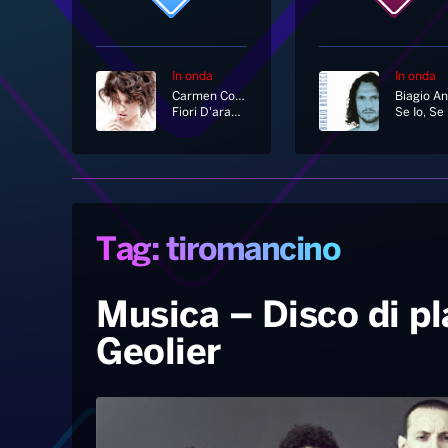
In onda
In onda
Carmen Consoli
Fiori D'arancio
Se Io, Se 