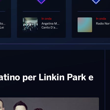
In onda
In onda
Biagio Antonacci
Angelina Mango, Marco Mengoni
Lei
Canto D'amore