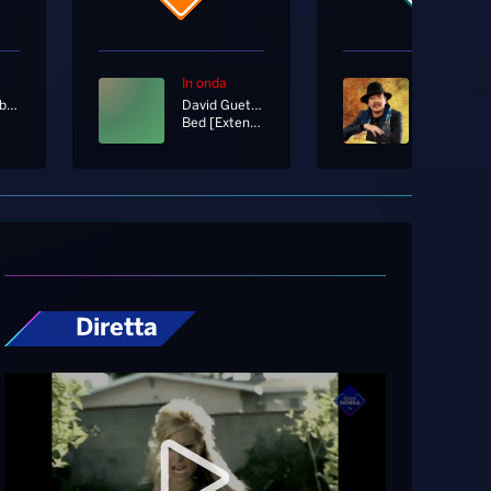
In onda
In onda
Radio Norba Battiti
David Guetta, Joel Corry, Raye
Santana
Bed [Extended Mix]