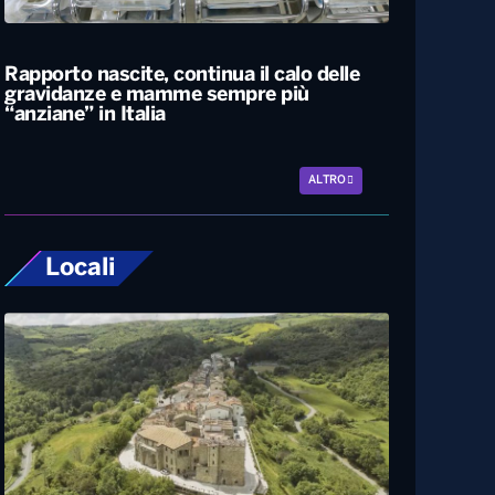
L’estate più calda di sempre, afa sino a
Ferragosto. A Napoli le temperature
sfiorano i 50 gradi
Rapporto nascite, continua il calo delle
gravidanze e mamme sempre più
“anziane” in Italia
ALTRO