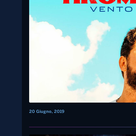
Battiti Live 2019 – Brindisi
Musica – Tiromancin
Sud”