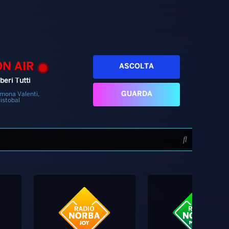
ON AIR
ASCOLTA
beri Tutti
GUARDA
mona Valenti,
istobal